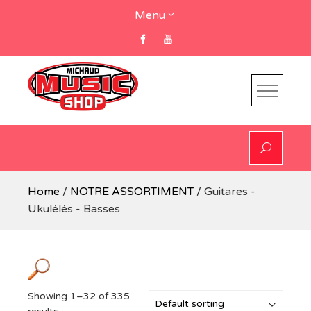
Skip
Menu
to
content
Home
/
NOTRE ASSORTIMENT
/ Guitares -
Ukulélés - Basses
Showing 1–32 of 335
Product categories