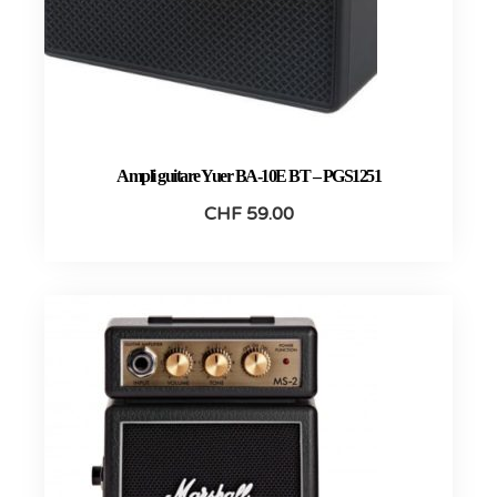
Ampli guitare Yuer BA-10E BT – PGS1251
CHF
59.00