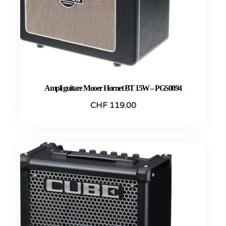
Ampli guitare Mooer Hornet BT 15W – PGS0894
CHF
119.00