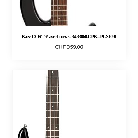
Basse CORT ¾ avec housse – 34-33060-OPB – PGS1091
CHF
359.00